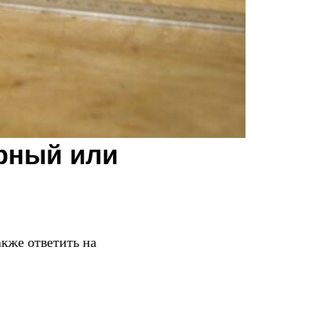
рный или
акже ответить на