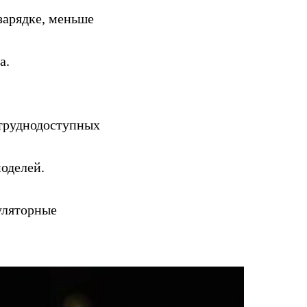
зарядке, меньше
а.
 труднодоступных
моделей.
уляторные